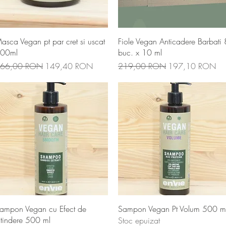
Afișare rapidă
Afișare rapidă
asca Vegan pt par cret si uscat
Fiole Vegan Anticadere Barbati 
00ml
buc. x 10 ml
reț normal
Preț redus
Preț normal
Preț redus
66,00 RON
149,40 RON
219,00 RON
197,10 RON
Afișare rapidă
Afișare rapidă
ampon Vegan cu Efect de
Sampon Vegan Pt Volum 500 m
ntindere 500 ml
Stoc epuizat