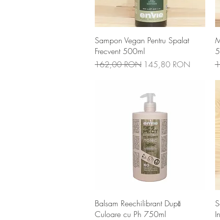
Afișare rapidă
Sampon Vegan Pentru Spalat
M
Frecvent 500ml
5
Preț normal
Preț redus
P
162,00 RON
145,80 RON
1
Afișare rapidă
Balsam Reechilibrant După
S
Culoare cu Ph 750ml
I