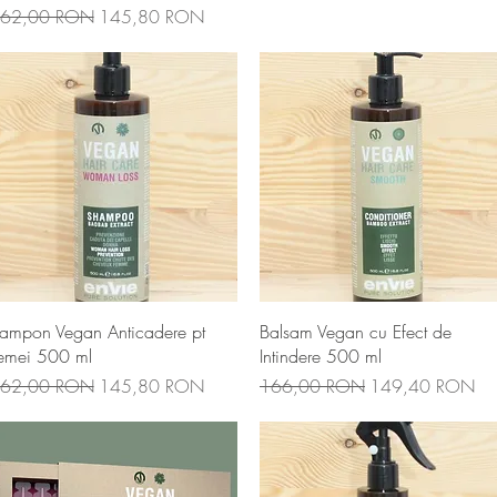
reț normal
Preț redus
62,00 RON
145,80 RON
Afișare rapidă
Afișare rapidă
ampon Vegan Anticadere pt
Balsam Vegan cu Efect de
emei 500 ml
Intindere 500 ml
reț normal
Preț redus
Preț normal
Preț redus
62,00 RON
145,80 RON
166,00 RON
149,40 RON