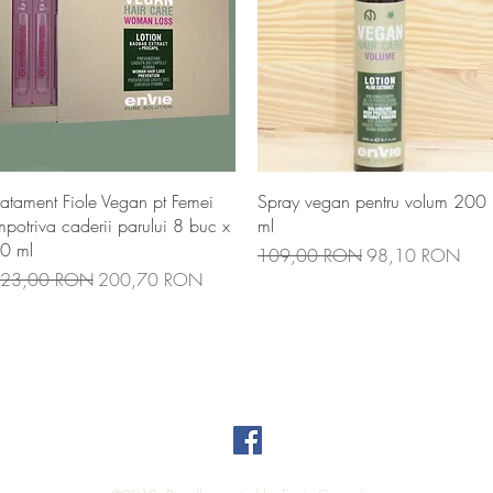
Afișare rapidă
Afișare rapidă
ratament Fiole Vegan pt Femei
Spray vegan pentru volum 200
mpotriva caderii parului 8 buc x
ml
0 ml
Preț normal
Preț redus
109,00 RON
98,10 RON
reț normal
Preț redus
23,00 RON
200,70 RON
Top