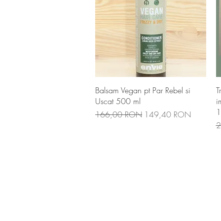
Afișare rapidă
Balsam Vegan pt Par Rebel si
T
Uscat 500 ml
i
1
Preț normal
Preț redus
166,00 RON
149,40 RON
P
2