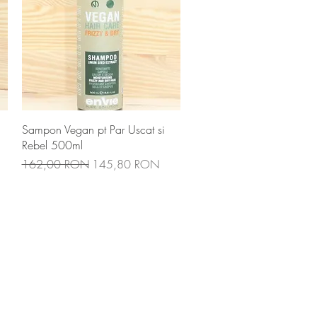
Afișare rapidă
Sampon Vegan pt Par Uscat si
Rebel 500ml
Preț normal
Preț redus
162,00 RON
145,80 RON