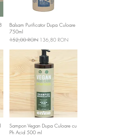
Afișare rapidă
8
Balsam Purificator Dupa Culoare
750ml
Preț normal
Preț redus
152,00 RON
136,80 RON
Afișare rapidă
l
Sampon Vegan Dupa Culoare cu
Ph Acid 500 ml