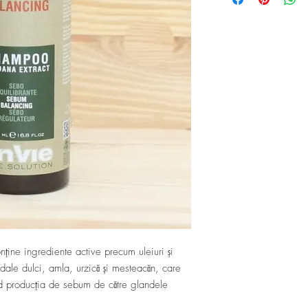
ine ingrediente active precum uleiuri și
dale dulci, amla, urzică și mesteacăn, care
ând producția de sebum de către glandele