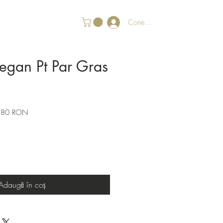
Conectează-te
gan Pt Par Gras
Preț
,80 RON
l
redus
Adaugă în coș