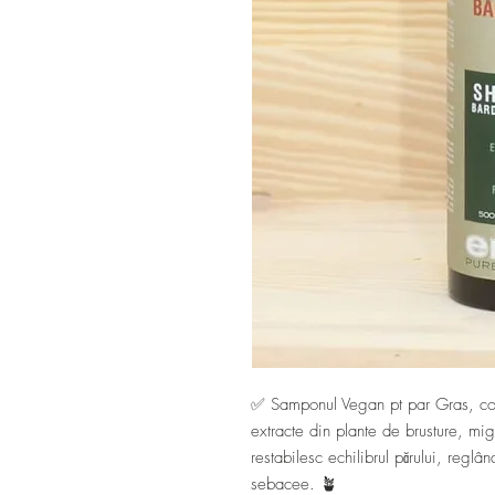
✅ Samponul Vegan pt par Gras, conț
extracte din plante de brusture, mig
restabilesc echilibrul părului, regl
sebacee. 🪴