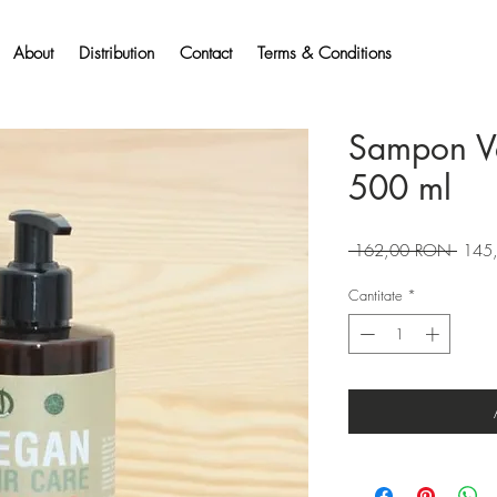
About
Distribution
Contact
Terms & Conditions
Sampon Ve
500 ml
Preț
 162,00 RON 
145
norma
Cantitate
*