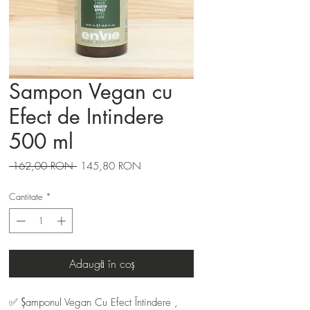
Sampon Vegan cu
Efect de Intindere
500 ml
Preț
Preț
 162,00 RON 
145,80 RON
normal
redus
Cantitate
*
Adaugă în coș
✅ Șamponul Vegan Cu Efect Întindere ,