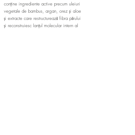
conține ingrediente active precum uleiuri
vegetale de bambus, argan, orez și aloe
și extracte care restructurează fibra părului
și reconstruiesc lanțul molecular intern al
părului.
Mod de utilizare: Folosiți 10 ml de
șampon de fiecare dată când doriți să vă
spălați părul, ideal pentru părul tratat
anterior.🎋
Top