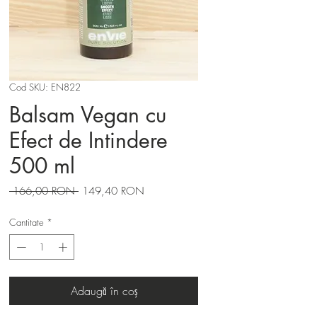
Cod SKU: EN822
Balsam Vegan cu
Efect de Intindere
500 ml
Preț
Preț
 166,00 RON 
149,40 RON
normal
redus
Cantitate
*
Adaugă în coș