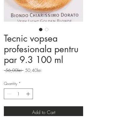
Tecnic vopsea
profesionala pentru
par 9.3 100 ml
Regular
Sale
 56,00lei 
50,40lei
Price
Price
Quantity
*
Add to Cart