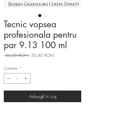
Tecnic vopsea
profesionala pentru
par 9.13 100 ml
Preț
Preț
 56,00 RON 
50,40 RON
normal
redus
Cantitate
*
Adaugă în coș