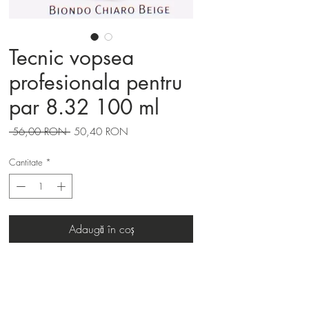
Tecnic vopsea
profesionala pentru
par 8.32 100 ml
Preț
Preț
 56,00 RON 
50,40 RON
normal
redus
Cantitate
*
Adaugă în coș