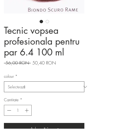
Tecnic vopsea
profesionala pentru
par 6.4 100 ml
Preț
Preț
 56,00 RON 
50,40 RON
normal
redus
colour
*
Cantitate
*
Adaugă în coș