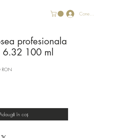
Conectează-te
psea profesionala
r 6.32 100 ml
Preț
0 RON
redus
Adaugă în coș