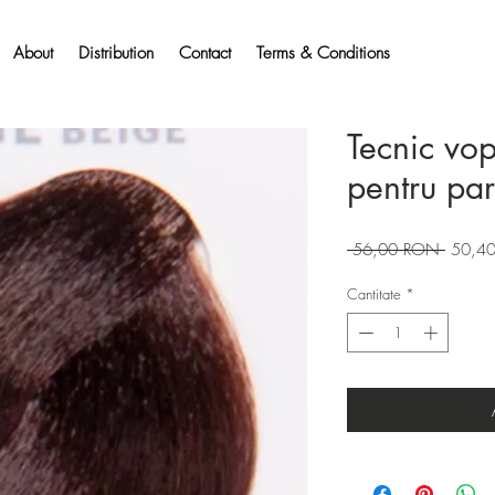
About
Distribution
Contact
Terms & Conditions
Tecnic vo
pentru pa
Preț
 56,00 RON 
50,4
normal
Cantitate
*