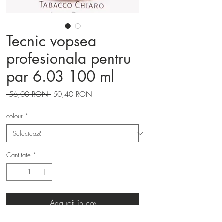
Tecnic vopsea
profesionala pentru
par 6.03 100 ml
Preț
Preț
 56,00 RON 
50,40 RON
normal
redus
colour
*
Cantitate
*
Adaugă în coș