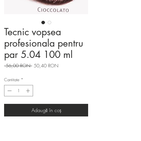
Tecnic vopsea
profesionala pentru
par 5.04 100 ml
Preț
Preț
 56,00 RON 
50,40 RON
normal
redus
Cantitate
*
Adaugă în coș