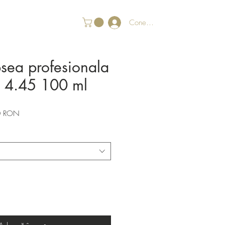
Conectează-te
psea profesionala
r 4.45 100 ml
Preț
0 RON
redus