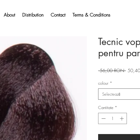
About
Distribution
Contact
Terms & Conditions
Tecnic vo
pentru pa
Preț
 56,00 RON 
50,4
normal
colour
*
Selectează
Cantitate
*