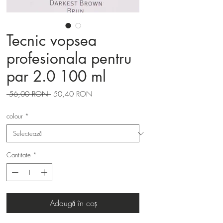
Tecnic vopsea
profesionala pentru
par 2.0 100 ml
Preț
Preț
 56,00 RON 
50,40 RON
normal
redus
colour
*
Cantitate
*
Adaugă în coș