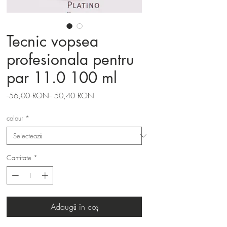
Tecnic vopsea
profesionala pentru
par 11.0 100 ml
Preț
Preț
 56,00 RON 
50,40 RON
normal
redus
colour
*
Cantitate
*
Adaugă în coș