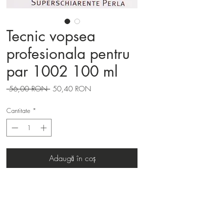
Tecnic vopsea
profesionala pentru
par 1002 100 ml
Preț
Preț
 56,00 RON 
50,40 RON
normal
redus
Cantitate
*
Adaugă în coș