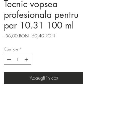
Tecnic vopsea
profesionala pentru
par 10.31 100 ml
Preț
Preț
 56,00 RON 
50,40 RON
normal
redus
Cantitate
*
Adaugă în coș