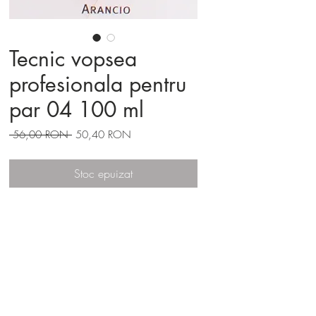
Tecnic vopsea
profesionala pentru
par 04 100 ml
Preț
Preț
 56,00 RON 
50,40 RON
normal
redus
Stoc epuizat