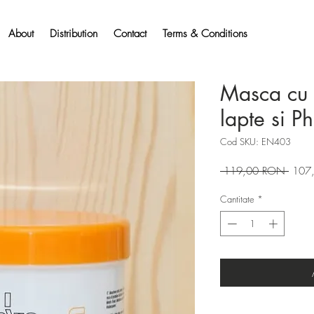
About
Distribution
Contact
Terms & Conditions
Masca cu 
lapte si P
Cod SKU: EN403
Preț
 119,00 RON 
107
norma
Cantitate
*