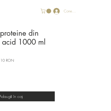
Conectează-te
proteine din
h acid 1000 ml
Preț
,10 RON
l
redus
Adaugă în coș