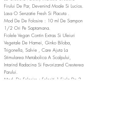
Firului De Par, Devenind Moale Si Lucios.
Lasa O Senzatie Fresh Si Placuta .
Mod De De Folosire : 10 ml De Sampon
1/2 Ori Pe Saptamana.
Fiolele Vegan Contin Extras Si Uleiuri
Vegetale De Hamei, Ginko Biloba,
Trigonella, Salvie , Care Ajuta La
Stimularea Metabolica A Scalpului,
Intarind Radacina Si Favorizand Cresterea
Parului.
Mod. De Folosire : Folositi 1 Fiola De 2
Ori Pe Saptamana In Primele 15 Zile De
Tratament, Pe Urma Cate 1 Fiola Pe
Saptamana, Masati Produsul Pe Scalp
Cateva Minute. O sa Notati O Usoara
Roseata Si Caldura In Zona Tratata, Ca Si
Urmare a Reactiei Benefice A Substantei
Active Din Fiola!