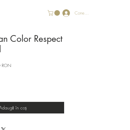
Conectează-te
an Color Respect
l
Preț
0 RON
redus
Adaugă în coș