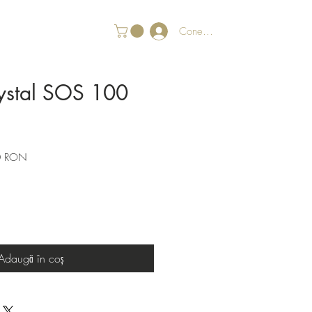
Conectează-te
ystal SOS 100
Preț
0 RON
redus
Adaugă în coș