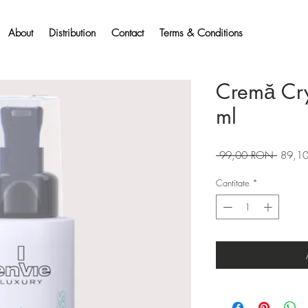
About
Distribution
Contact
Terms & Conditions
Cremă Cr
ml
Preț
 99,00 RON 
89,1
normal
Cantitate
*