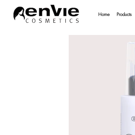
Home
Products