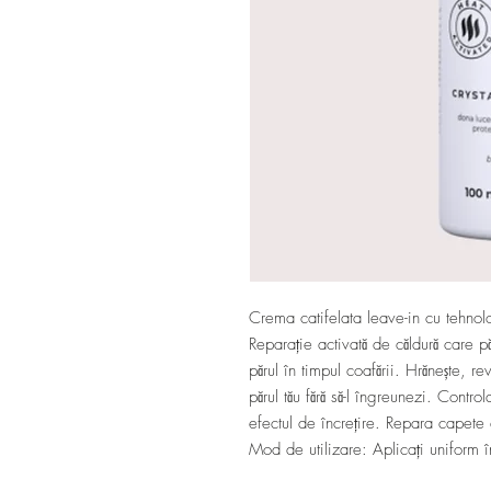
Crema catifelata leave-in cu tehnol
Reparație activată de căldură care p
părul în timpul coafării. Hrănește, re
părul tău fără să-l îngreunezi. Controla
efectul de încrețire. Repara capete
Mod de utilizare: Aplicați uniform î