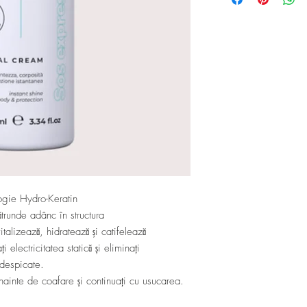
ogie Hydro-Keratin
ătrunde adânc în structura
vitalizează, hidratează și catifelează
ți electricitatea statică și eliminați
 despicate.
nainte de coafare și continuați cu usucarea.