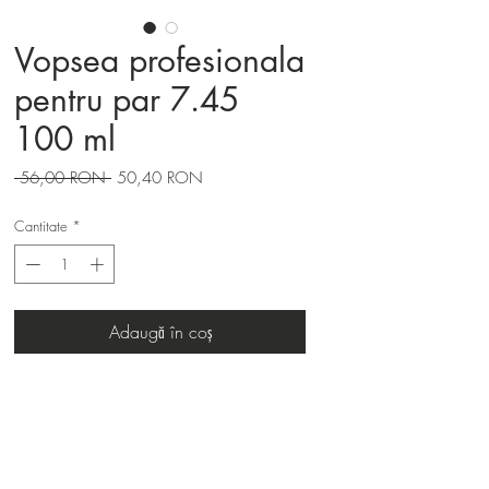
Vopsea profesionala
pentru par 7.45
100 ml
Preț
Preț
 56,00 RON 
50,40 RON
normal
redus
Cantitate
*
Adaugă în coș