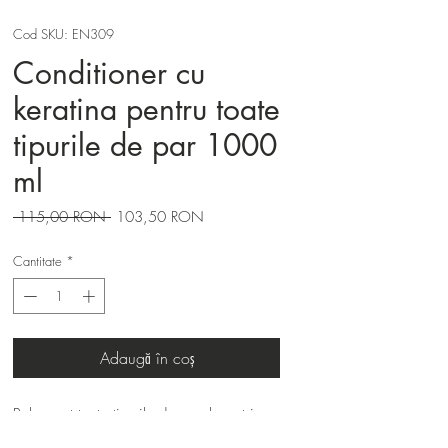
Cod SKU: EN309
Conditioner cu
keratina pentru toate
tipurile de par 1000
ml
Preț
Preț
 115,00 RON 
103,50 RON
normal
redus
Cantitate
*
Adaugă în coș
Balsam pt toate tipurile de par, bogat in 
substante pe baza de cheratina, in grad 