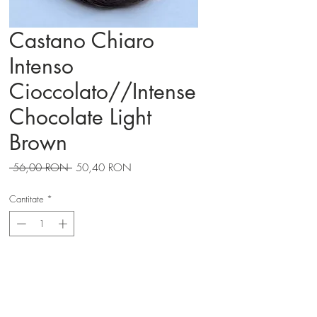
Castano Chiaro
Intenso
Cioccolato//Intense
Chocolate Light
Brown
Preț
Preț
 56,00 RON 
50,40 RON
normal
redus
Cantitate
*
Adaugă în coș