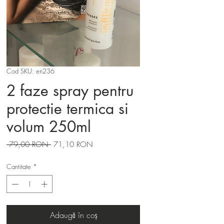
Cod SKU: en236
2 faze spray pentru
protectie termica si
volum 250ml
Preț
Preț
 79,00 RON 
71,10 RON
normal
redus
Cantitate
*
Adaugă în coș